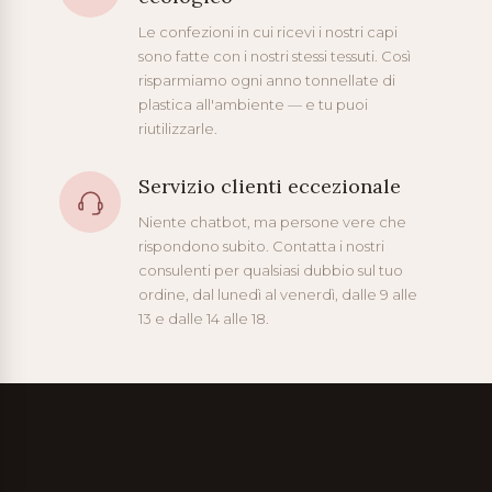
Le confezioni in cui ricevi i nostri capi
sono fatte con i nostri stessi tessuti. Così
risparmiamo ogni anno tonnellate di
plastica all'ambiente — e tu puoi
riutilizzarle.
Servizio clienti eccezionale
Niente chatbot, ma persone vere che
rispondono subito. Contatta i nostri
consulenti per qualsiasi dubbio sul tuo
ordine, dal lunedì al venerdì, dalle 9 alle
13 e dalle 14 alle 18.