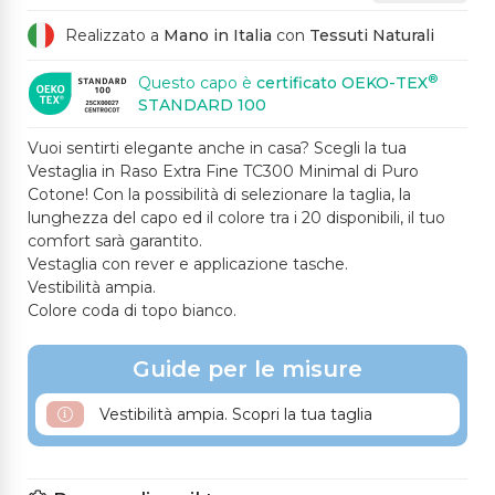
A
GLIA
ARO
Realizzato a
Mano in Italia
con
Tessuti Naturali
®
Questo capo è
certificato OEKO-TEX
STANDARD 100
499CH GRIGIO CHIAR
494CS AVIO
490M CIPRIA SCURO
442CH CELESTE
380SP MARRONE SC
O
URO
Vuoi sentirti elegante anche in casa? Scegli la tua
Vestaglia in Raso Extra Fine TC300 Minimal di Puro
Cotone! Con la possibilità di selezionare la taglia, la
lunghezza del capo ed il colore tra i 20 disponibili, il tuo
371SP BORDEAUX
comfort sarà garantito.
Vestaglia con rever e applicazione tasche.
Vestibilità ampia.
Colore coda di topo bianco.
Guide per le misure
Vestibilità ampia. Scopri la tua taglia