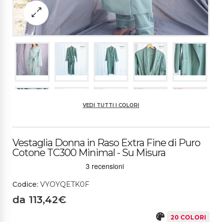
VEDI TUTTI I COLORI
BIANCO
323CH PANNA
324CH CHAMPAGNE
119CH PESCA
Vestaglia Donna in Raso Extra Fine di Puro
Cotone TC300 Minimal - Su Misura
NERO
481M GRIGIO SCURO
446CH CIPRIA
466CH LILLA
27SP OTTANIO
Codice:
VYOYQETK0F
da 113,42€
20 COLORI
606SP BLU MEDIO
325SP BLU SCURO
528CH VERDE SALVI
523SP VERDE BOTTI
992CH TORTORA CHI