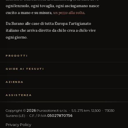
ogni lenzuolo, ogni tovaglia, ogni asciugamano nasce
cucito a mano e su misura,
un pezzo alla volta
.
Da Surano alle case di tutta Europa: l'artigianato
italiano che arriva diretto da chi lo crea a chi lo vive
ogni giorno.
PRODOTTI
Biancheria Letto
GUIDE AI TESSUTI
Biancheria Tavola
Biancheria Bagno
Guida alle misure
GUIDA
Abbigliamento
AZIENDA
Percalle o Raso?
GUIDA
Campioni Gratuiti
Cosa significa il TC?
GUIDA
Chi siamo
TC300 vs Cotone Egiziano
ASSISTENZA
GUIDA
Il nostro artigianato
Cotone vs Sintetico
GUIDA
Certificazione OEKO-TEX
Contattaci
Le nostre recensioni
Recesso Semplificato
FAQ
Copyright ©
2026
Purocotone.it s.r.l.s. · S.S. 275 km. 12,500 · 73030
Blog
Spese di spedizione
Surano (LE) · C.F. / P.IVA
05027870756
Recensioni Trustpilot
Privacy Policy
SEGUICI