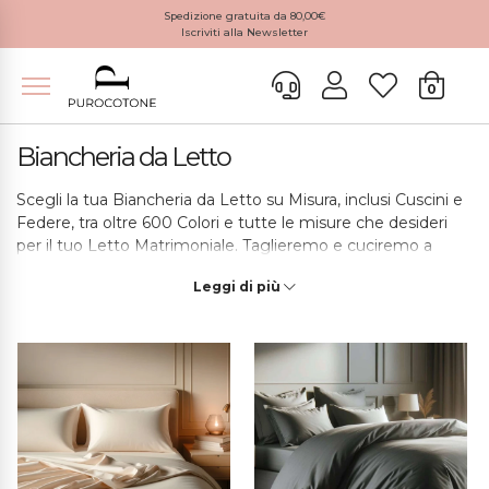
Spedizione gratuita da 80,00€
Iscriviti alla Newsletter
0
Biancheria da Letto
Scegli la tua Biancheria da Letto su Misura, inclusi Cuscini e
Federe, tra oltre 600 Colori e tutte le misure che desideri
per il tuo Letto Matrimoniale. Taglieremo e cuciremo a
mano tutta la biancheria che ordini per offrirti un capo che
Leggi di più
rispecchi al 100% i canoni della tradizione italiana, con
tessuti naturali e della massima qualità. Tutti i Capi di
Purocotone.it vengono realizzati a mano in Salento e sono
contenuti in delle Confezioni Ecologiche, realizzate
anch’esse artigianalmente con tessuti risultato dello scarto
della lavorazione di Lenzuola, Copripiumini e tutta la
Biancheria per la Casa che realizziamo a mano.
Acquistare Biancheria Purocotone.it significa arredare la