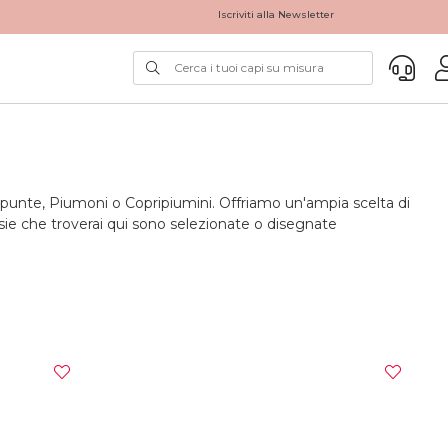
Iscriviti alla Newsletter
 Trapunte, Piumoni o Copripiumini. Offriamo un'ampia scelta di
asie che troverai qui sono selezionate o disegnate
liana, con tessuti naturali e della massima qualità. Tutti i Capi
gianalmente con tessuti risultato dello scarto della
i al 100% e certificati OEKO-TEX Standard 100. Dormire in dei
tte per un sonno genuino. L’alta capacità di assorbire
o nel giro di 5-10 Giorni Lavorativi.