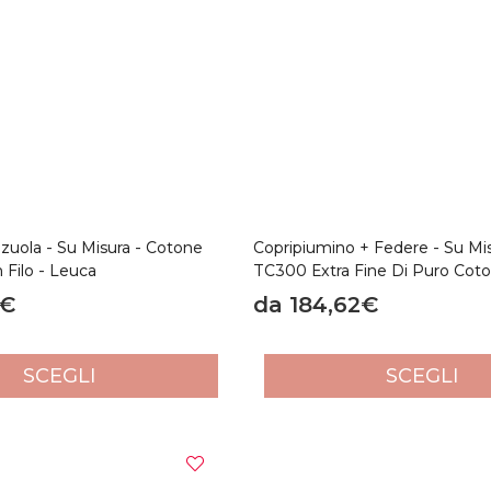
uola - Su Misura - Cotone
Copripiumino + Federe - Su Mi
 Filo - Leuca
TC300 Extra Fine Di Puro Coto
0€
da 184,62€
SCEGLI
SCEGLI