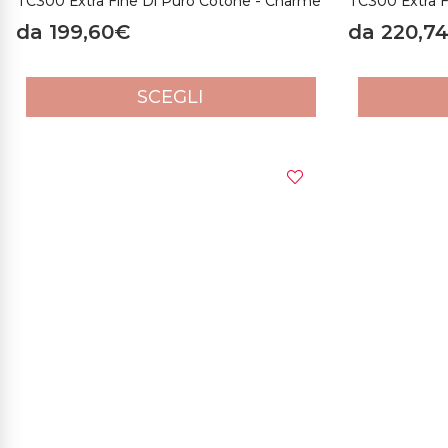
TC300 Extra Fine Di Puro Cotone - Charme
TC300 Extra F
da 199,60€
da 220,7
SCEGLI