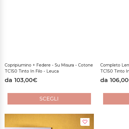
Copripiumino + Federe - Su Misura - Cotone
Completo Lenz
TC150 Tinto In Filo - Leuca
TC150 Tinto In
da 103,00€
da 106,0
SCEGLI