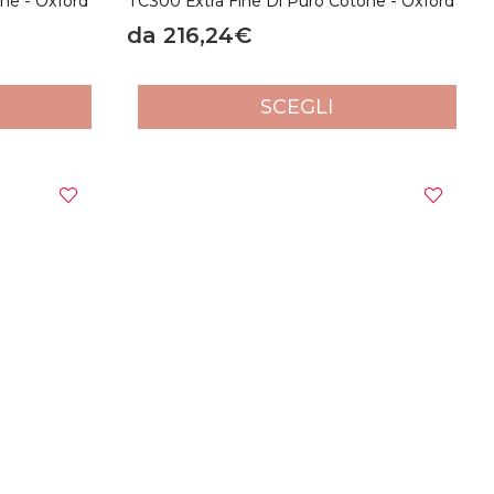
ne - Oxford
TC300 Extra Fine Di Puro Cotone - Oxford
da 216,24€
SCEGLI