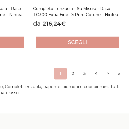
sura - Raso
Completo Lenzuola - Su Misura - Raso
ne - Ninfea
TC300 Extra Fine Di Puro Cotone - Ninfea
da 216,24€
SCEGLI
1
2
3
4
>
»
to, Completi lenzuola, trapunte, piumoni e copripiumini. Tutti i
 materasso.