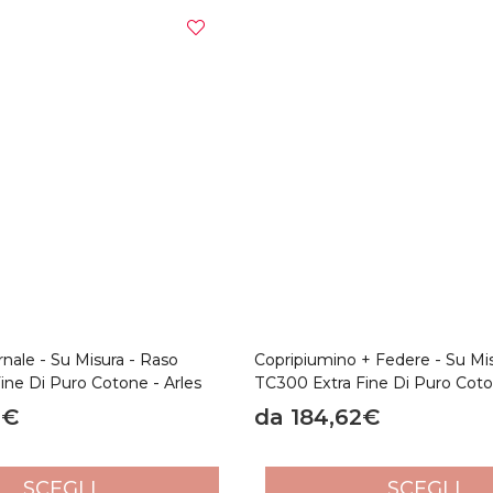
nale - Su Misura - Raso
Copripiumino + Federe - Su Mi
ine Di Puro Cotone - Arles
TC300 Extra Fine Di Puro Cot
4€
da 184,62€
SCEGLI
SCEGLI