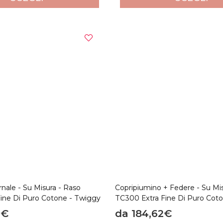
nale - Su Misura - Raso
Copripiumino + Federe - Su Mi
ine Di Puro Cotone - Twiggy
TC300 Extra Fine Di Puro Cot
4€
da 184,62€