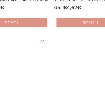
ine Di Puro Cotone - Charme
TC300 Extra Fine Di Puro Coto
4€
da 184,62€
SCEGLI
SCEGLI