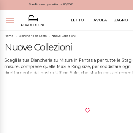
Spedizione gratuita da 80,00€
LETTO
TAVOLA
BAGNO
Home
Biancheria da Letto
Nuove Collezioni
Nuove Collezioni
Scegli la tua Biancheria su Misura in Fantasia per tutte le Stag
misure, comprese quelle Maxi e King size, per soddisfare ogni e
direttamente dal nostro Ufficio Stile, che studia costantement
Taglieremo e cuciremo a mano tutta la biancheria che ordini per o
di Purocotone.it vengono realizzati a mano in Salento e sono co
lavorazione di Lenzuola, Copripiumini e tutta la Biancheria per
Acquistare Biancheria Purocotone.it significa arredare la propri
Capi Purocotone.it dona al proprio corpo un benessere ineguag
l’umidità che il corpo emana durante la notte permette un sonn
Naviga nelle schede prodotto per selezionare le misure ed i color