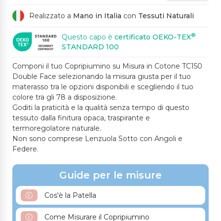
2763CS ARANCIO
404CS RUGGINE
392SP ROSSO
13SP BORDEAUX
706CH ROSA CHIAR
Realizzato a
Mano in Italia
con
Tessuti Naturali
O
®
Questo capo è
certificato OEKO-TEX
STANDARD 100
14CH LILLA
2765CH CICLAMINO
436CH FUCSIA
491M PRUGNA CHIAR
17SP PRUGNA
Componi il tuo Copripiumino su Misura in Cotone TC150
O
Double Face selezionando la misura giusta per il tuo
materasso tra le opzioni disponibili e scegliendo il tuo
colore tra gli 78 a disposizione.
Goditi la praticità e la qualità senza tempo di questo
21CH CELESTE
22ME AZZURRO POL
24CS BLU COBALTO
2013SP BLUETTE
25SP BLU MEDIO
tessuto dalla finitura opaca, traspirante e
VERE
termoregolatore naturale.
Non sono comprese Lenzuola Sotto con Angoli e
Federe.
26SP BLU SCURO
27SP OTTANIO
23RE AVIO
20ME CARTA DA ZU
412ME ACQUA MARIN
CCHERO
A
Guide per le misure
Cos'è la Patella
Come Misurare il Copripiumino
18CH VERDE CHIARO
19ME VERDE SALVIA
372SP VERDE BOTTI
602ME VERDE MELA
GLIA