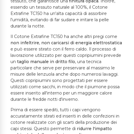
tessuto, che garantisce una
finitura
opaca
. Inoltre,
essendo un tessuto naturale al 100%, il Cotone
Extrafine TC150 ha un'alta capacità di assorbire
l'umidità, evitando di far sudare e irritare la pelle
durante la notte.
Il Cotone Extrafine TC150 ha anche altri pregi come
non
infeltrire, non caricarsi di energia elettrostatica
e può essere stirato con il ferro caldo. Il processo di
lavorazione utilizzato per questi copripiumini prevede
un
taglio manuale in dritto filo
, una tecnica
particolare che serve per preservare al massimo le
misure delle lenzuola anche dopo numerosi lavaggi.
Questi copripiumini sono progettati per essere
utilizzati come sacchi, in modo che il piumone possa
essere inserito all'interno per un maggiore calore
durante le fredde notti d'inverno.
Prima di essere spediti, tutti i capi vengono
accuratamente stirati ed inseriti in delle confezioni in
cotone realizzate con gli scarti della produzione dei
capi stessi. Questo permette di
ridurre l'impatto