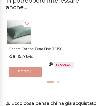
Ti potrebbero interessare
Classico Bestseller
anche...
Federa Cotone Extra Fine TC150
L
M
da 15,76€
39 COLORI
SCEGLI
Ecco cosa pensa chi ha già acquistato