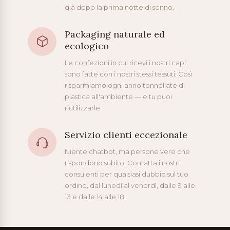
già dopo la prima notte di sonno.
Packaging naturale ed
ecologico
Le confezioni in cui ricevi i nostri capi
sono fatte con i nostri stessi tessuti. Così
risparmiamo ogni anno tonnellate di
plastica all'ambiente — e tu puoi
riutilizzarle.
Servizio clienti eccezionale
Niente chatbot, ma persone vere che
rispondono subito. Contatta i nostri
consulenti per qualsiasi dubbio sul tuo
ordine, dal lunedì al venerdì, dalle 9 alle
13 e dalle 14 alle 18.