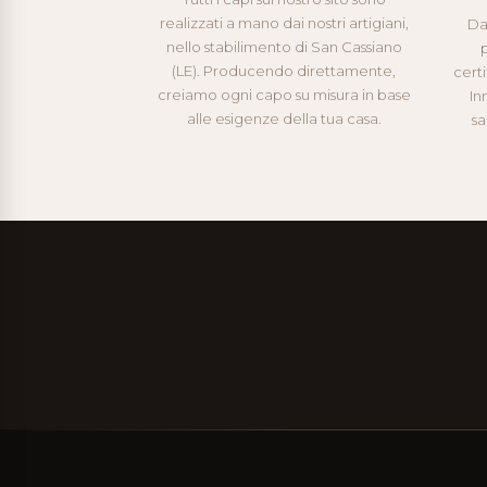
realizzati a mano dai nostri artigiani,
Da
nello stabilimento di San Cassiano
p
(LE). Producendo direttamente,
cert
creiamo ogni capo su misura in base
In
alle esigenze della tua casa.
sa