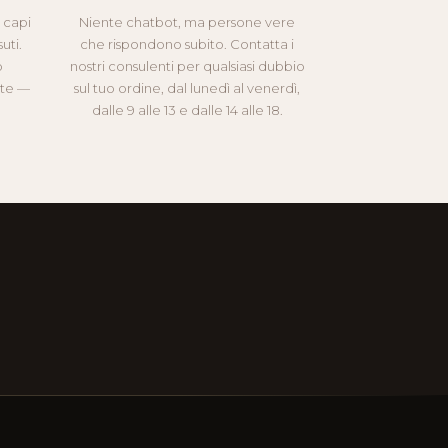
i capi
Niente chatbot, ma persone vere
uti.
che rispondono subito. Contatta i
o
nostri consulenti per qualsiasi dubbio
nte —
sul tuo ordine, dal lunedì al venerdì,
dalle 9 alle 13 e dalle 14 alle 18.