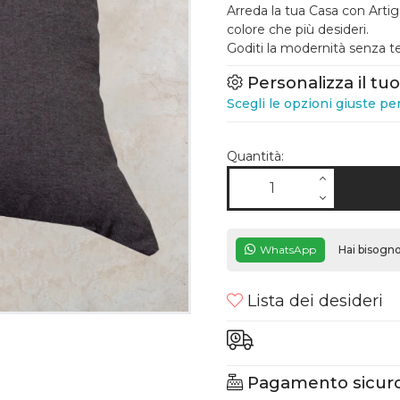
Arreda la tua Casa con Artigi
colore che più desideri.
Goditi la modernità senza t
Personalizza il tu
Scegli le opzioni giuste pe
Quantità:
WhatsApp
Hai bisogno
Lista dei desideri
Pagamento sicuro