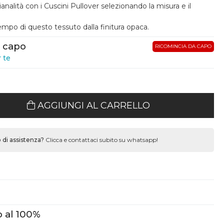
analità con i Cuscini Pullover selezionando la misura e il
empo di questo tessuto dalla finitura opaca.
o capo
RICOMINCIA DA CAPO
r te
AGGIUNGI AL CARRELLO
 di assistenza?
Clicca e contattaci subito su whatsapp!
 al 100%