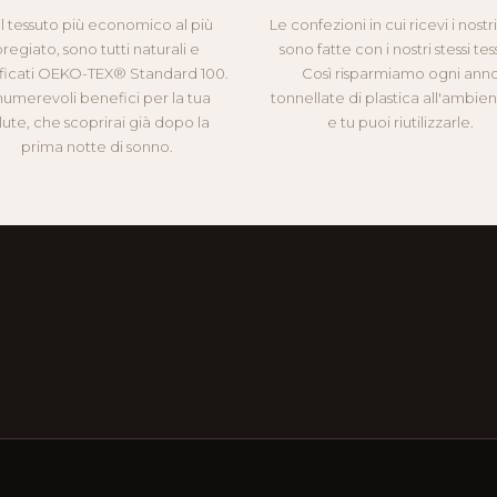
l tessuto più economico al più
Le confezioni in cui ricevi i nostr
regiato, sono tutti naturali e
sono fatte con i nostri stessi tess
ificati OEKO-TEX® Standard 100.
Così risparmiamo ogni ann
numerevoli benefici per la tua
tonnellate di plastica all'ambie
lute, che scoprirai già dopo la
e tu puoi riutilizzarle.
prima notte di sonno.