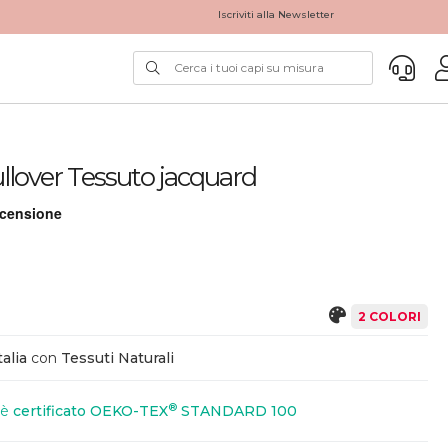
Iscriviti alla Newsletter
llover Tessuto jacquard
2 COLORI
alia
con
Tessuti Naturali
®
 è
certificato OEKO-TEX
STANDARD 100