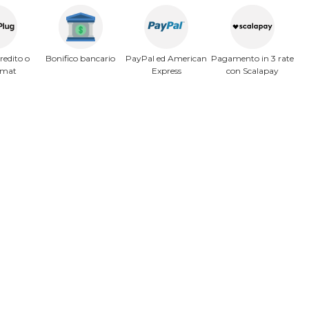
redito o
Bonifico bancario
PayPal ed American
Pagamento in 3 rate
omat
Express
con Scalapay