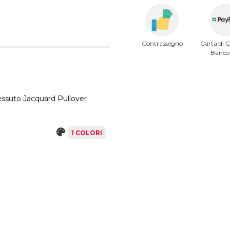
Contrassegno
Carta di C
Banc
essuto Jacquard Pullover
1 COLORI