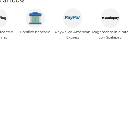
 al 100%
redito o
Bonifico bancario
PayPal ed American
Pagamento in 3 rate
omat
Express
con Scalapay