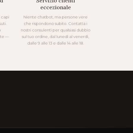
ed
Servizio clienti
eccezionale
i capi
Niente chatbot, ma persone vere
uti.
che rispondono subito. Contatta i
o
nostri consulenti per qualsiasi dubbio
nte —
sul tuo ordine, dal lunedì al venerdì,
dalle 9 alle 13 e dalle 14 alle 18.