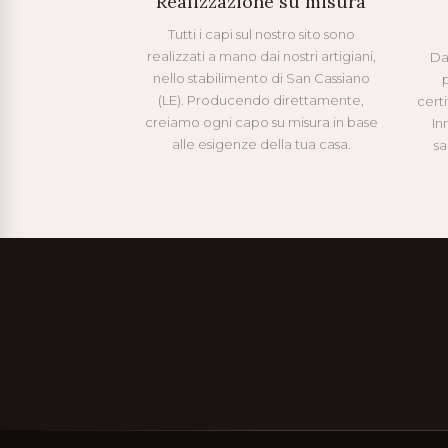
Realizzazione su misura
Tutti i capi sul nostro sito sono
realizzati a mano dai nostri artigiani,
Da
nello stabilimento di San Cassiano
p
(LE). Producendo direttamente,
cert
creiamo ogni capo su misura in base
In
alle esigenze della tua casa.
sa