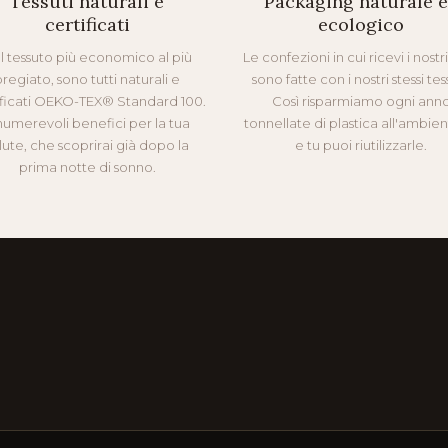
Tessuti naturali e
Packaging naturale 
certificati
ecologico
l tessuto più economico al più
Le confezioni in cui ricevi i nostr
regiato, sono tutti naturali e
sono fatte con i nostri stessi tess
ificati OEKO-TEX® Standard 100.
Così risparmiamo ogni ann
numerevoli benefici per la tua
tonnellate di plastica all'ambie
lute, che scoprirai già dopo la
e tu puoi riutilizzarle.
prima notte di sonno.