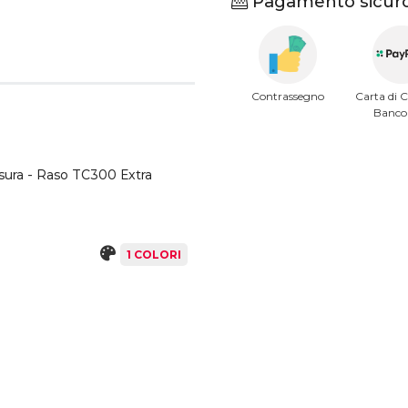
Pagamento sicuro
Contrassegno
Carta di C
Banc
sura - Raso TC300 Extra
1 COLORI