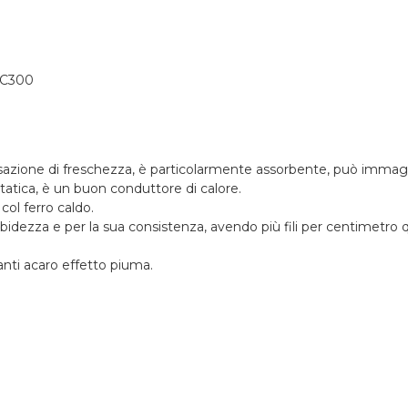
TC300
ione di freschezza, è particolarmente assorbente, può immagazz
ostatica, è un buon conduttore di calore.
col ferro caldo.
orbidezza e per la sua consistenza, avendo più fili per centimetro 
anti acaro effetto piuma.