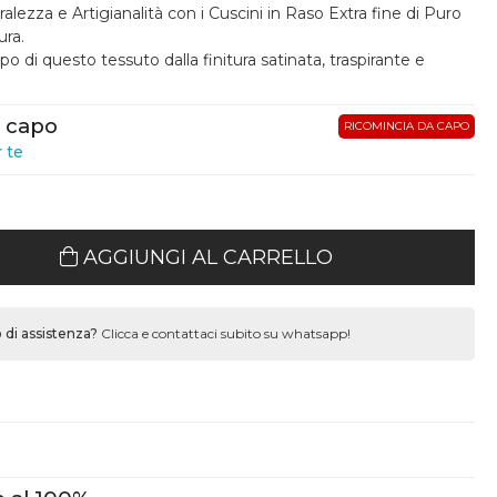
alezza e Artigianalità con i Cuscini in Raso Extra fine di Puro
ura.
o di questo tessuto dalla finitura satinata, traspirante e
o capo
RICOMINCIA DA CAPO
r te
AGGIUNGI AL CARRELLO
 di assistenza?
Clicca e contattaci subito su whatsapp!