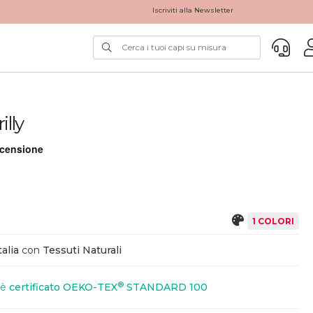
Iscriviti alla Newsletter
illy
1 COLORI
alia
con
Tessuti Naturali
®
 è
certificato OEKO-TEX
STANDARD 100