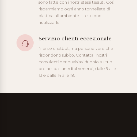
sono fatte con i nostri stessi tessuti. Così
risparmiamo ogni anno tonnellate di
plastica all'ambiente — e tu puoi
riutilizzarle.
Servizio clienti eccezionale
Niente chatbot, ma persone vere che
rispondono subito. Contatta i nostri
consulenti per qualsiasi dubbio sul tuo
ordine, dal lunedì al venerdì, dalle 9 alle
13 e dalle 14 alle 18.