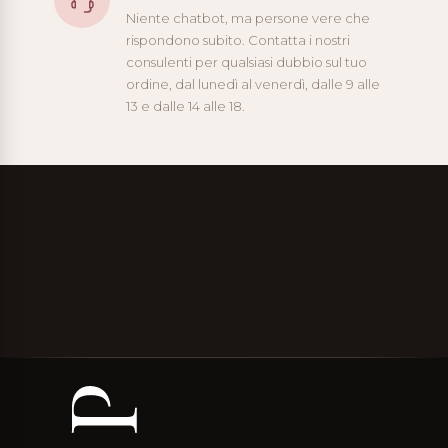
Niente chatbot, ma persone vere che
rispondono subito. Contatta i nostri
consulenti per qualsiasi dubbio sul tuo
ordine, dal lunedì al venerdì, dalle 9 alle
13 e dalle 14 alle 18.