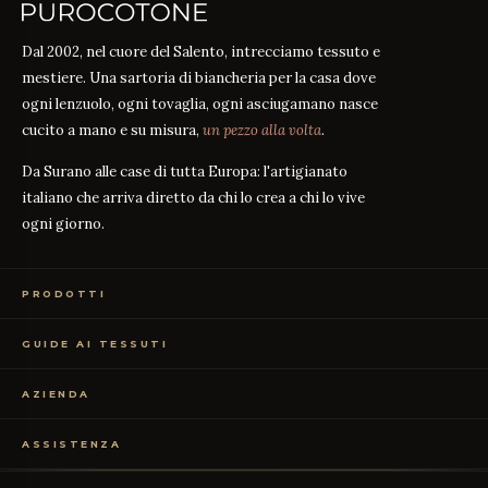
Dal 2002, nel cuore del Salento, intrecciamo tessuto e
mestiere. Una sartoria di biancheria per la casa dove
ogni lenzuolo, ogni tovaglia, ogni asciugamano nasce
cucito a mano e su misura,
un pezzo alla volta
.
Da Surano alle case di tutta Europa: l'artigianato
italiano che arriva diretto da chi lo crea a chi lo vive
ogni giorno.
PRODOTTI
Biancheria Letto
GUIDE AI TESSUTI
Biancheria Tavola
Biancheria Bagno
Guida alle misure
GUIDA
Abbigliamento
AZIENDA
Percalle o Raso?
GUIDA
Campioni Gratuiti
Cosa significa il TC?
GUIDA
Chi siamo
TC300 vs Cotone Egiziano
ASSISTENZA
GUIDA
Il nostro artigianato
Cotone vs Sintetico
GUIDA
Certificazione OEKO-TEX
Contattaci