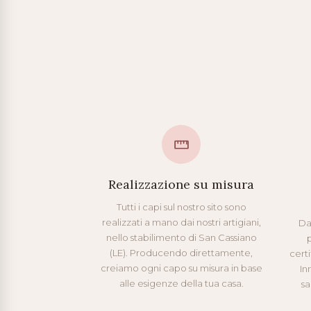
Realizzazione su misura
Tutti i capi sul nostro sito sono
realizzati a mano dai nostri artigiani,
Da
nello stabilimento di San Cassiano
p
(LE). Producendo direttamente,
cert
creiamo ogni capo su misura in base
In
alle esigenze della tua casa.
sa