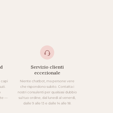
ed
Servizio clienti
eccezionale
i capi
Niente chatbot, ma persone vere
uti.
che rispondono subito. Contatta i
o
nostri consulenti per qualsiasi dubbio
nte —
sul tuo ordine, dal lunedì al venerdì,
dalle 9 alle 13 e dalle 14 alle 18.