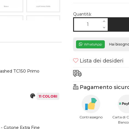
Quantità:
WhatsApp
Hai bisogno
Lista dei desideri
Washed TC150 Primo
Pagamento sicuro
11 COLORI
Contrassegno
Carta di C
Banc
 - Cotone Extra Fine