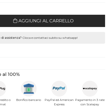
AGGIUNGI AL CARRELLO
 di assistenza?
Clicca e contattaci subito su whatsapp!
 al 100%
redito o
Bonifico bancario
PayPal ed American
Pagamento in 3 rate
omat
Express
con Scalapay