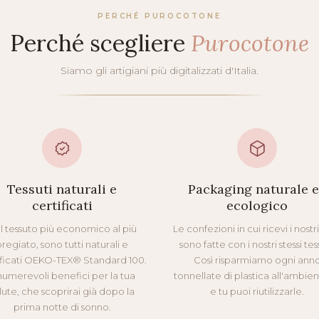
PERCHÉ PUROCOTONE
Perché scegliere
Purocotone
Siamo gli artigiani più digitalizzati d'Italia.
Tessuti naturali e
Packaging naturale 
certificati
ecologico
l tessuto più economico al più
Le confezioni in cui ricevi i nostr
regiato, sono tutti naturali e
sono fatte con i nostri stessi tess
ificati OEKO-TEX® Standard 100.
Così risparmiamo ogni ann
numerevoli benefici per la tua
tonnellate di plastica all'ambie
lute, che scoprirai già dopo la
e tu puoi riutilizzarle.
prima notte di sonno.