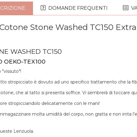
CRIZIONE
DOMANDE FREQUENTI
VA
 Cotone Stone Washed TC150 Extra
ONE WASHED TC150
O OEKO-TEX100
 "vissuto"!
tto stropicciato è dovuto ad uno specifico trattamento che la fibr
tone, che al tatto si presenta soffice. Vi sembrerà di toccare quas
pore stropicciandolo delicatamente con le mani!
gazzinare molta umidità del corpo, non gratta e non irrita l’epid
 queste Lenzuola.