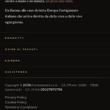
cucito a mano e su misura,
un pezzo alla volta
.
Da Surano alle case di tutta Europa: l'artigianato
italiano che arriva diretto da chi lo crea a chi lo vive
ogni giorno.
PRODOTTI
Biancheria Letto
GUIDE AI TESSUTI
Biancheria Tavola
Biancheria Bagno
Guida alle misure
GUIDA
Abbigliamento
AZIENDA
Percalle o Raso?
GUIDA
Campioni Gratuiti
Cosa significa il TC?
GUIDA
Chi siamo
TC300 vs Cotone Egiziano
ASSISTENZA
GUIDA
Il nostro artigianato
Cotone vs Sintetico
GUIDA
Certificazione OEKO-TEX
Contattaci
Le nostre recensioni
Recesso Semplificato
FAQ
Copyright ©
2026
Purocotone.it s.r.l.s. · S.S. 275 km. 12,500 · 73030
Blog
Spese di spedizione
Surano (LE) · C.F. / P.IVA
05027870756
Recensioni Trustpilot
Privacy Policy
SEGUICI
Cookie Policy
Termini e Condizioni
IG
FB