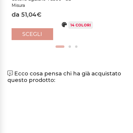
Misura
d
da 51,04€
14 COLORI
SCEGLI
Ecco cosa pensa chi ha già acquistato
questo prodotto: