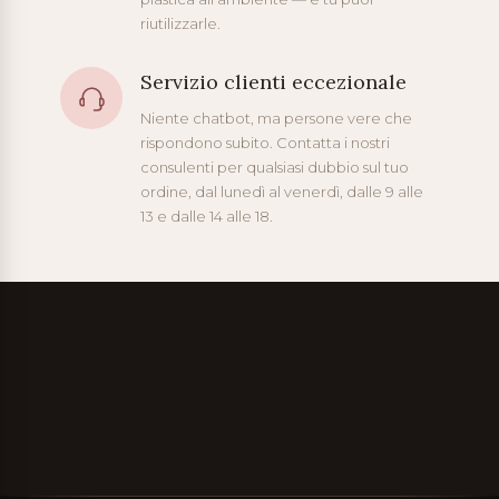
riutilizzarle.
Servizio clienti eccezionale
Niente chatbot, ma persone vere che
rispondono subito. Contatta i nostri
consulenti per qualsiasi dubbio sul tuo
ordine, dal lunedì al venerdì, dalle 9 alle
13 e dalle 14 alle 18.