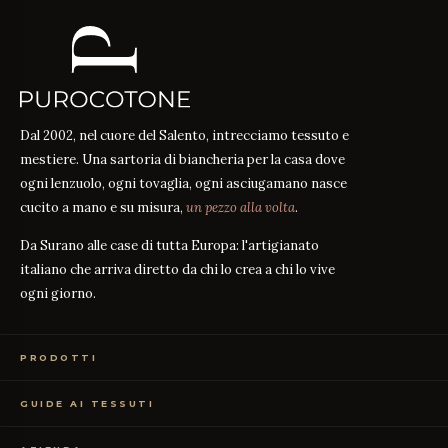
Dal 2002, nel cuore del Salento, intrecciamo tessuto e
mestiere. Una sartoria di biancheria per la casa dove
ogni lenzuolo, ogni tovaglia, ogni asciugamano nasce
cucito a mano e su misura,
un pezzo alla volta
.
Da Surano alle case di tutta Europa: l'artigianato
italiano che arriva diretto da chi lo crea a chi lo vive
ogni giorno.
PRODOTTI
Biancheria Letto
GUIDE AI TESSUTI
Biancheria Tavola
Biancheria Bagno
Guida alle misure
GUIDA