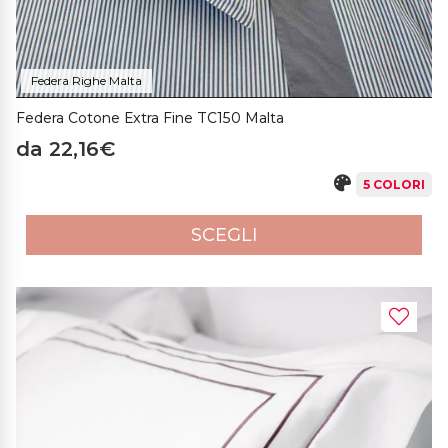
Federa Righe Malta
Federa Cotone Extra Fine TC150 Malta
da 22,16€
5 COLORI
SCEGLI