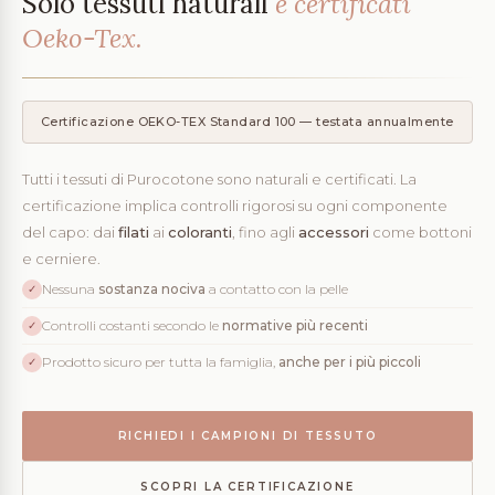
Solo tessuti naturali
e certificati
Oeko-Tex.
Certificazione OEKO-TEX Standard 100 — testata annualmente
Tutti i tessuti di Purocotone sono naturali e certificati. La
certificazione implica controlli rigorosi su ogni componente
del capo: dai
filati
ai
coloranti
, fino agli
accessori
come bottoni
e cerniere.
Nessuna
sostanza nociva
a contatto con la pelle
✓
Controlli costanti secondo le
normative più recenti
✓
Prodotto sicuro per tutta la famiglia,
anche per i più piccoli
✓
RICHIEDI I CAMPIONI DI TESSUTO
SCOPRI LA CERTIFICAZIONE