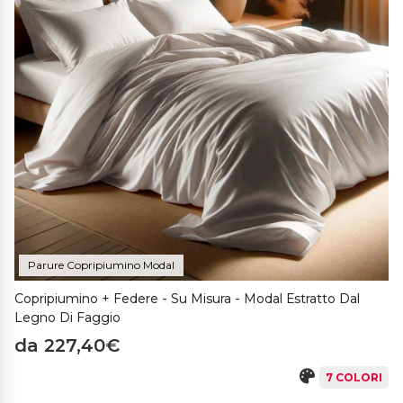
fisiologica e la salute del corpo.
Il Modal è circa il 50% più idroscopico rispetto al cotone
, il
che significa che
assorbe
e
trattiene
l'umidità
in modo
efficace
, mantenendo la pelle fresca e asciutta. La sua
superficie liscia e fine, simile alla seta, lo rende morbido al
tatto, e la sua resistenza e brillantezza lo rendono un
tessuto di qualità superiore.
Il Modal è perfetto per chi ama un look "non stiro", in quanto
si adatta perfettamente all'effetto letto vissuto. Inoltre, la
produzione di questa fibra ha un impatto ambientale
minimo, con un consumo di acqua globale che è da 10 a 20
volte inferiore rispetto al consumo di acqua del cotone.
Parure Copripiumino Modal
Grazie alle sue proprietà anti-batteriche, i prodotti realizzati
in modal sono ipoallergenici e sicuri per la pelle sensibile. Il
Copripiumino + Federe - Su Misura - Modal Estratto Dal
modo di lavaggio consigliato è a 30 gradi per capi delicati
Legno Di Faggio
senza centrifuga. Scegliere il Modal significa scegliere un
da 227,40€
tessuto di lusso, morbido, elegante e rispettoso
dell'ambiente.
7 COLORI