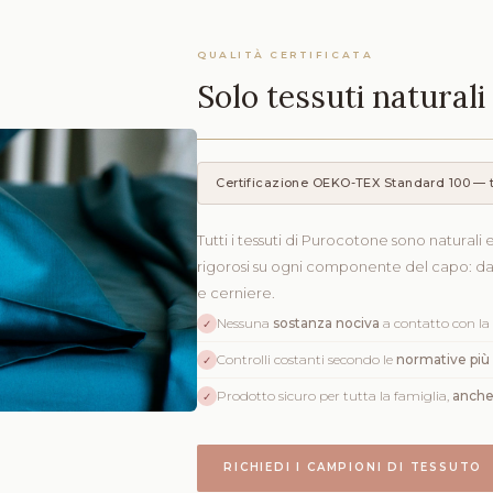
QUALITÀ CERTIFICATA
Solo tessuti natural
Certificazione OEKO-TEX Standard 100 — 
Tutti i tessuti di Purocotone sono naturali e
rigorosi su ogni componente del capo: d
e cerniere.
Nessuna
sostanza nociva
a contatto con la 
✓
Controlli costanti secondo le
normative più
✓
Prodotto sicuro per tutta la famiglia,
anche 
✓
RICHIEDI I CAMPIONI DI TESSUTO