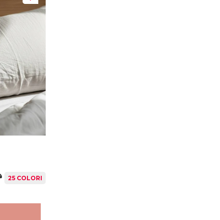
 nostro ufficio stile e realizzati a mano. Taglio in
Dritto Filo
e
a che ordini per offrirti un capo che rispecchi al 100% i canoni
zioni di tessuto, realizzate anch’esse artigianalmente con
25 COLORI