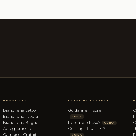
PRODOTTI
GUIDE AI TESSUTI
A
Biancheria Letto
Guida alle misure
C
Biancheria Tavola
I
GUIDA
Biancheria Bagno
Percalle o Raso?
C
GUIDA
Abbigliamento
Cosa significa il TC?
T
Campioni Gratuiti
R
GUIDA