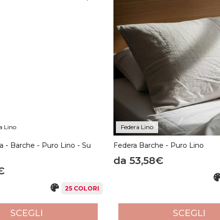
tone.it
realizzati in
Puro Lino Vintage
, disegnati direttamente dal
ealizzati con cura. Taglieremo e cuciremo a mano tutta la biancheri
qualità
. Tutti i Capi di
Purocotone.it
vengono riposti in delle confe
tutta la Biancheria per la Casa che realizziamo a mano.
a Lino
Federa Lino
 - Barche - Puro Lino - Su
Federa Barche - Puro Lino
da 53,58€
€
25 COLORI
SCEGLI
SCEGLI