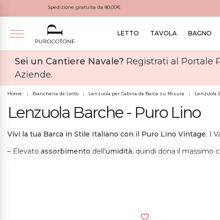
Spedizione gratuita da 80,00€
LETTO
TAVOLA
BAGNO
Sei un Cantiere Navale?
Registrati al Portale
Aziende.
Home
Biancheria da Letto
Lenzuola per Cabina da Barca su Misura
Lenzuola B
Lenzuola Barche - Puro Lino
Vivi la tua Barca in Stile Italiano con il Puro Lino Vintage
. I 
– Elevato
assorbimento
dell’
umidità
, quindi dona il massimo 
– E’ una
fibra naturale
che favorisce il benessere dell’organis
– Immediato assorbimento ed evaporazione dei
liquidi
– Eliminazione più rapida del
calore
e dell’umidità
– Particolarmente indicato non solo nella
cura
delle
allergie
, m
Inoltre, il trattamento ‘
VINTAGE
’ rende il tessuto estremament