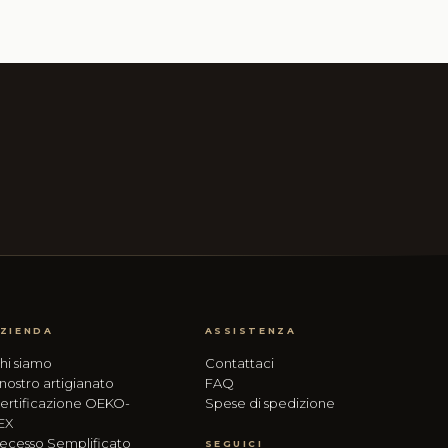
ZIENDA
ASSISTENZA
hi siamo
Contattaci
l nostro artigianato
FAQ
ertificazione OEKO-
Spese di spedizione
EX
ecesso Semplificato
SEGUICI