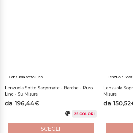
In questa sezione trovi tutti i
Capi per Imbarcazioni
di
Puroco
Cuciture perfette sono ciò che contraddistingue i nostri capi r
della
tradizione
italiana
, con
tessuti naturali
e della massima
tessuti di scarto della lavorazione di Lenzuola, Copripiumini e 
Lenzuola sotto Lino
Lenzuola Sopr
Lenzuola Sotto Sagomate - Barche - Puro
Lenzuola Sopra
Lino - Su Misura
Misura
da 196,44€
da 150,52
25 COLORI
SCEGLI