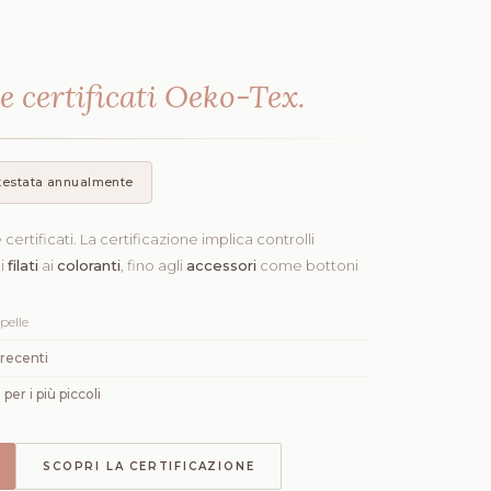
i
e certificati Oeko-Tex.
testata annualmente
 certificati. La certificazione implica controlli
ai
filati
ai
coloranti
, fino agli
accessori
come bottoni
pelle
 recenti
per i più piccoli
SCOPRI LA CERTIFICAZIONE