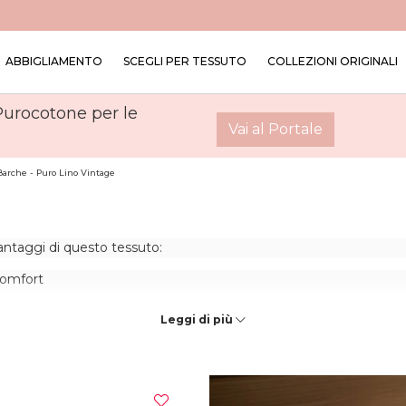
ABBIGLIAMENTO
SCEGLI PER TESSUTO
COLLEZIONI ORIGINALI
 Purocotone per le
Vai al Portale
arche - Puro Lino Vintage
Vantaggi di questo tessuto:
comfort
mo
Leggi di più
a anche nella loro prevenzione e nell’
igiene
personale in genere.
e soffice e gli dona un aspetto fresco, voluminoso, naturale ed e