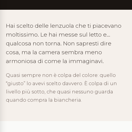
Hai scelto delle lenzuola che ti piacevano
moltissimo. Le hai messe sul letto e…
qualcosa non torna. Non sapresti dire
cosa, ma la camera sembra meno
armoniosa di come la immaginavi.
Quasi sempre non è colpa del colore: quello
“giusto” lo avevi scelto davvero. È colpa di un
livello più sotto, che quasi nessuno guarda
quando compra la biancheria.