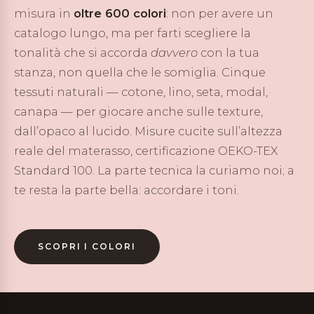
misura in
oltre 600 colori
: non per avere un
catalogo lungo, ma per farti scegliere la
tonalità che si accorda
davvero
con la tua
stanza, non quella che le somiglia. Cinque
tessuti naturali — cotone, lino, seta, modal,
canapa — per giocare anche sulle texture,
dall’opaco al lucido. Misure cucite sull’altezza
reale del materasso, certificazione OEKO-TEX
Standard 100. La parte tecnica la curiamo noi; a
te resta la parte bella: accordare i toni.
SCOPRI I COLORI