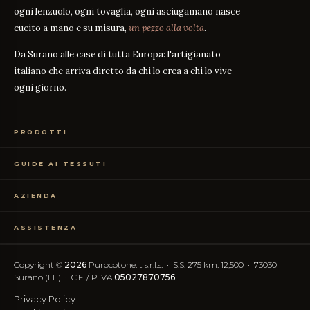
ogni lenzuolo, ogni tovaglia, ogni asciugamano nasce
cucito a mano e su misura,
un pezzo alla volta
.
Da Surano alle case di tutta Europa: l'artigianato
italiano che arriva diretto da chi lo crea a chi lo vive
ogni giorno.
PRODOTTI
Biancheria Letto
GUIDE AI TESSUTI
Biancheria Tavola
Biancheria Bagno
Guida alle misure
GUIDA
Abbigliamento
AZIENDA
Percalle o Raso?
GUIDA
Campioni Gratuiti
Cosa significa il TC?
GUIDA
Chi siamo
TC300 vs Cotone Egiziano
ASSISTENZA
GUIDA
Il nostro artigianato
Cotone vs Sintetico
GUIDA
Certificazione OEKO-TEX
Contattaci
Le nostre recensioni
Recesso Semplificato
FAQ
Copyright ©
2026
Purocotone.it s.r.l.s. · S.S. 275 km. 12,500 · 73030
Blog
Spese di spedizione
Surano (LE) · C.F. / P.IVA
05027870756
Recensioni Trustpilot
Privacy Policy
SEGUICI