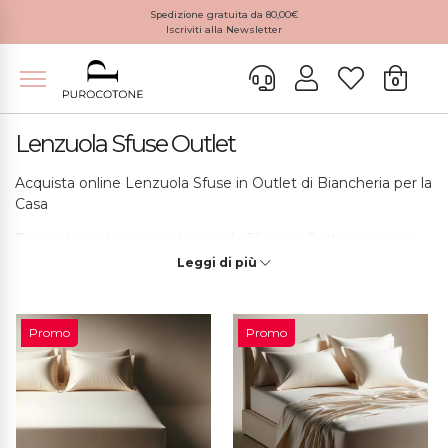
Spedizione gratuita da 80,00€
Iscriviti alla Newsletter
0
Lenzuola Sfuse Outlet
Acquista online Lenzuola Sfuse in Outlet di Biancheria per la
Casa
Purocotone.it propone Lenzuola Sfuse in Outlet per ogni
tipo di esigenza del cliente. Tutti i nostri prodotti sono
Leggi di più
realizzati artigianalmente con tessuti di altissima qualità.
Sfoglia il nostro catalogo online!
Promo
Promo
Spedizione Veloce in 2-3 Giorni Lavorativi!