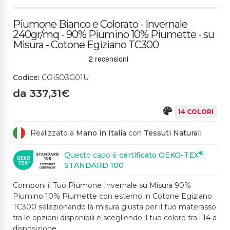
499CH GRIGIO CHIAR
263CH AZZURRO G
494CS AVIO
325SP BLU SCURO
261ME CARTA DA ZU
O
HIACCIO
CCHERO
Piumone Bianco e Colorato - Invernale
240gr/mq - 90% Piumino 10% Piumette - su
Misura - Cotone Egiziano TC300
528CH VERDE SALVI
495CH NUDE
17471ME OCRA
486ME MOCHA
A
Codice:
COI5O3G01U
da 337,31€
14 COLORI
Realizzato a
Mano in Italia
con
Tessuti Naturali
®
Questo capo è
certificato OEKO-TEX
STANDARD 100
Componi il Tuo Piumone Invernale su Misura 90%
Piumino 10% Piumette con esterno in Cotone Egiziano
TC300 selezionando la misura giusta per il tuo materasso
tra le opzioni disponibili e scegliendo il tuo colore tra i 14 a
disposizione.