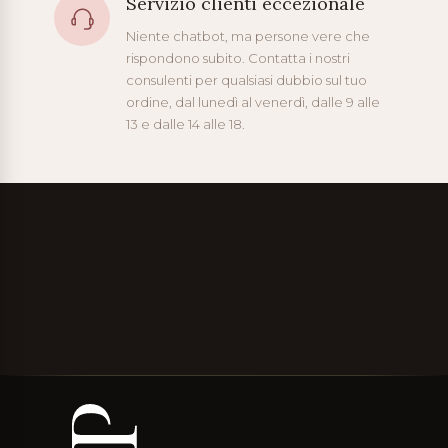
Servizio clienti eccezionale
Niente chatbot, ma persone vere che
rispondono subito. Contatta i nostri
consulenti per qualsiasi dubbio sul tuo
ordine, dal lunedì al venerdì, dalle 9 alle
13 e dalle 14 alle 18.