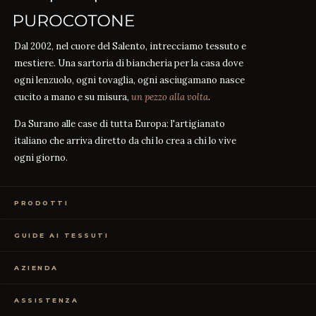
Dal 2002, nel cuore del Salento, intrecciamo tessuto e
mestiere. Una sartoria di biancheria per la casa dove
ogni lenzuolo, ogni tovaglia, ogni asciugamano nasce
cucito a mano e su misura,
un pezzo alla volta
.
Da Surano alle case di tutta Europa: l'artigianato
italiano che arriva diretto da chi lo crea a chi lo vive
ogni giorno.
PRODOTTI
Biancheria Letto
GUIDE AI TESSUTI
Biancheria Tavola
Biancheria Bagno
Guida alle misure
GUIDA
Abbigliamento
AZIENDA
Percalle o Raso?
GUIDA
Campioni Gratuiti
Cosa significa il TC?
GUIDA
Chi siamo
TC300 vs Cotone Egiziano
ASSISTENZA
GUIDA
Il nostro artigianato
Cotone vs Sintetico
GUIDA