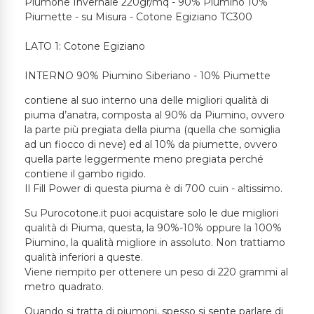
Piumone Invernale 220gr/mq - 90% Piumino 10%
Piumette - su Misura - Cotone Egiziano TC300
LATO 1: Cotone Egiziano
INTERNO 90% Piumino Siberiano - 10% Piumette
contiene al suo interno una delle migliori qualità di
piuma d’anatra, composta al 90% da Piumino, ovvero
la parte più pregiata della piuma (quella che somiglia
ad un fiocco di neve) ed al 10% da piumette, ovvero
quella parte leggermente meno pregiata perché
contiene il gambo rigido.
Il Fill Power di questa piuma è di 700 cuin - altissimo.
Su Purocotone.it puoi acquistare solo le due migliori
qualità di Piuma, questa, la 90%-10% oppure la 100%
Piumino, la qualità migliore in assoluto. Non trattiamo
qualità inferiori a queste.
Viene riempito per ottenere un peso di 220 grammi al
metro quadrato.
Quando si tratta di piumoni, spesso si sente parlare di