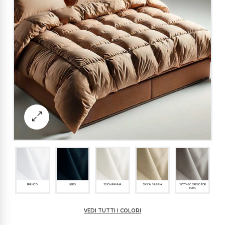
BIANCO
NERO
301CH PANNA
396CH SABBIA
19774SC GRIGIO TOR
TORA
VEDI TUTTI I COLORI