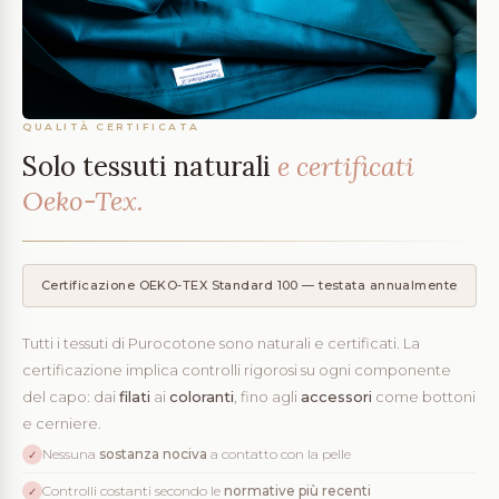
QUALITÀ CERTIFICATA
Solo tessuti naturali
e certificati
Oeko-Tex.
Certificazione OEKO-TEX Standard 100 — testata annualmente
Tutti i tessuti di Purocotone sono naturali e certificati. La
certificazione implica controlli rigorosi su ogni componente
del capo: dai
filati
ai
coloranti
, fino agli
accessori
come bottoni
e cerniere.
Nessuna
sostanza nociva
a contatto con la pelle
✓
Controlli costanti secondo le
normative più recenti
✓