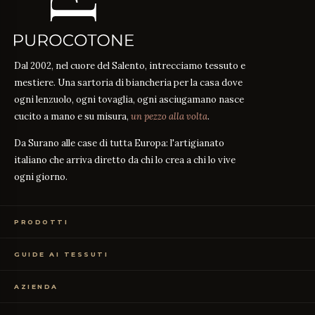
Dal 2002, nel cuore del Salento, intrecciamo tessuto e
mestiere. Una sartoria di biancheria per la casa dove
ogni lenzuolo, ogni tovaglia, ogni asciugamano nasce
cucito a mano e su misura,
un pezzo alla volta
.
Da Surano alle case di tutta Europa: l'artigianato
italiano che arriva diretto da chi lo crea a chi lo vive
ogni giorno.
PRODOTTI
Biancheria Letto
GUIDE AI TESSUTI
Biancheria Tavola
Biancheria Bagno
Guida alle misure
GUIDA
Abbigliamento
AZIENDA
Percalle o Raso?
GUIDA
Campioni Gratuiti
Cosa significa il TC?
GUIDA
Chi siamo