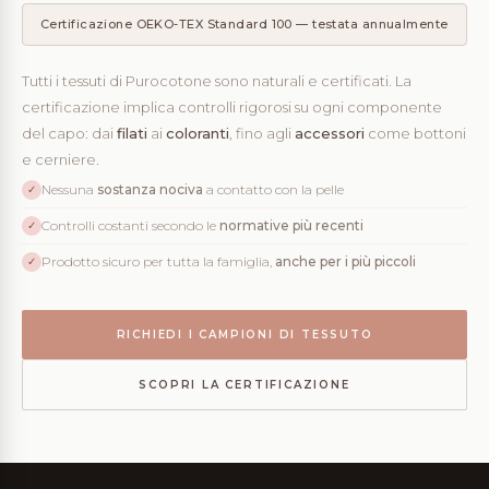
Certificazione OEKO-TEX Standard 100 — testata annualmente
Tutti i tessuti di Purocotone sono naturali e certificati. La
certificazione implica controlli rigorosi su ogni componente
del capo: dai
filati
ai
coloranti
, fino agli
accessori
come bottoni
e cerniere.
Nessuna
sostanza nociva
a contatto con la pelle
✓
Controlli costanti secondo le
normative più recenti
✓
Prodotto sicuro per tutta la famiglia,
anche per i più piccoli
✓
RICHIEDI I CAMPIONI DI TESSUTO
SCOPRI LA CERTIFICAZIONE