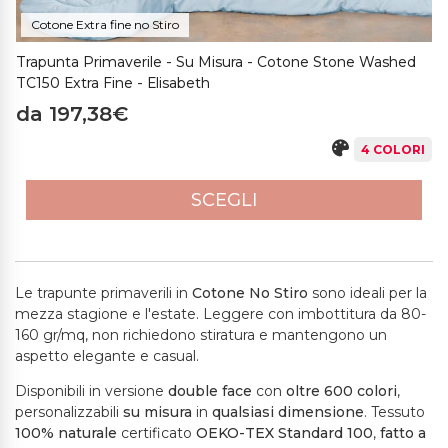
Cotone Extra fine no Stiro
Trapunta Primaverile - Su Misura - Cotone Stone Washed
TC150 Extra Fine - Elisabeth
da 197,38€
4 COLORI
SCEGLI
Le trapunte primaverili in
Cotone No Stiro
sono ideali per la
mezza stagione e l'estate. Leggere con imbottitura da 80-
160 gr/mq, non richiedono stiratura e mantengono un
aspetto elegante e casual.
Disponibili in versione
double face
con
oltre 600 colori
,
personalizzabili
su misura
in
qualsiasi dimensione
. Tessuto
100% naturale
certificato
OEKO-TEX Standard 100
,
fatto a