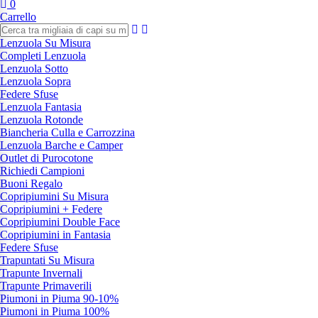
0
Carrello
Lenzuola Su Misura
Completi Lenzuola
Lenzuola Sotto
Lenzuola Sopra
Federe Sfuse
Lenzuola Fantasia
Lenzuola Rotonde
Biancheria Culla e Carrozzina
Lenzuola Barche e Camper
Outlet di Purocotone
Richiedi Campioni
Buoni Regalo
Copripiumini Su Misura
Copripiumini + Federe
Copripiumini Double Face
Copripiumini in Fantasia
Federe Sfuse
Trapuntati Su Misura
Trapunte Invernali
Trapunte Primaverili
Piumoni in Piuma 90-10%
Piumoni in Piuma 100%