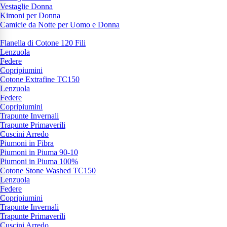
Vestaglie Donna
Kimoni per Donna
Camicie da Notte per Uomo e Donna
Flanella di Cotone 120 Fili
Lenzuola
Federe
Copripiumini
Cotone Extrafine TC150
Lenzuola
Federe
Copripiumini
Trapunte Invernali
Trapunte Primaverili
Cuscini Arredo
Piumoni in Fibra
Piumoni in Piuma 90-10
Piumoni in Piuma 100%
Cotone Stone Washed TC150
Lenzuola
Federe
Copripiumini
Trapunte Invernali
Trapunte Primaverili
Cuscini Arredo