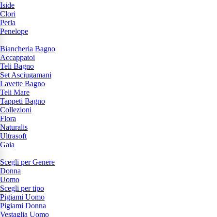
Iside
Clori
Perla
Penelope
Biancheria Bagno
Accappatoi
Teli Bagno
Set Asciugamani
Lavette Bagno
Teli Mare
Tappeti Bagno
Collezioni
Flora
Naturalis
Ultrasoft
Gaia
Scegli per Genere
Donna
Uomo
Scegli per tipo
Pigiami Uomo
Pigiami Donna
Vestaglia Uomo