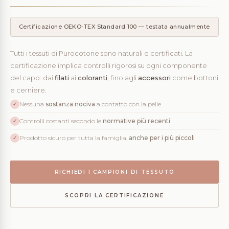
Certificazione OEKO-TEX Standard 100 — testata annualmente
Tutti i tessuti di Purocotone sono naturali e certificati. La
certificazione implica controlli rigorosi su ogni componente
del capo: dai
filati
ai
coloranti
, fino agli
accessori
come bottoni
e cerniere.
Nessuna
sostanza nociva
a contatto con la pelle
✓
Controlli costanti secondo le
normative più recenti
✓
Prodotto sicuro per tutta la famiglia,
anche per i più piccoli
✓
RICHIEDI I CAMPIONI DI TESSUTO
SCOPRI LA CERTIFICAZIONE