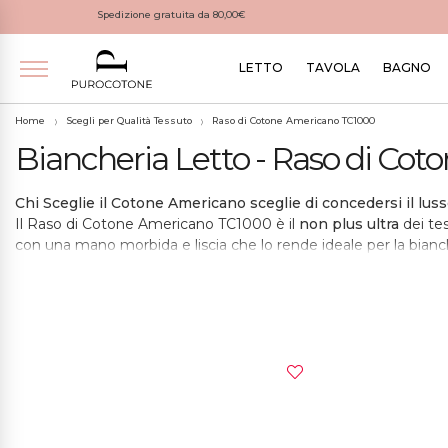
Spedizione gratuita da 80,00€
LETTO
TAVOLA
BAGNO
Home
Scegli per Qualità Tessuto
Raso di Cotone Americano TC1000
Biancheria Letto - Raso di Co
Chi Sceglie il Cotone Americano sceglie di concedersi il lus
Il Raso di Cotone Americano TC1000 è il
non plus ultra
dei te
con una mano morbida e liscia che lo rende ideale per la bianche
Il cotone americano è originario degli Stati Uniti e
viene coltiv
superiore. Il cotone americano è noto per la sua eccezionale r
Il Raso di Cotone Americano TC1000 è anche particolarmente resi
un tessuto naturale, è traspirante e ipoallergenico, il che lo ren
La lavorazione del tessuto avviene con una attenzione maniacal
faccia meno di 5 buchi per centimetro di cucitura, garantendo 