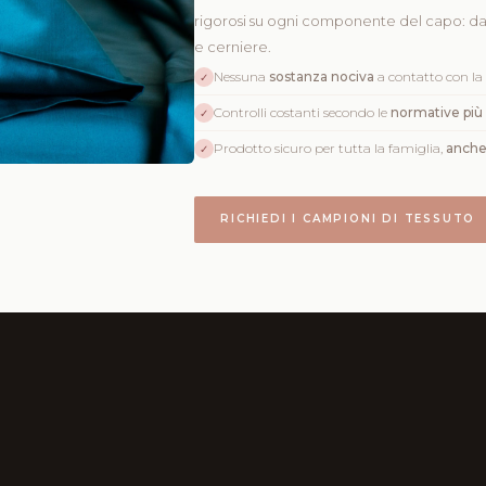
rigorosi su ogni componente del capo: d
e cerniere.
Nessuna
sostanza nociva
a contatto con la 
✓
Controlli costanti secondo le
normative più
✓
Prodotto sicuro per tutta la famiglia,
anche 
✓
RICHIEDI I CAMPIONI DI TESSUTO