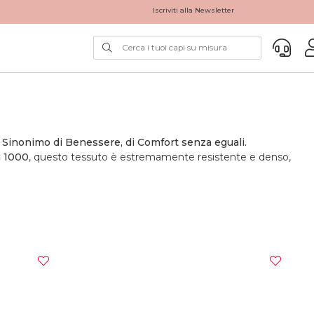
Iscriviti alla Newsletter
o. Sinonimo di Benessere, di Comfort senza eguali.
i 1000
, questo tessuto è estremamente resistente e denso,
tiche sono perfette
per la crescita di questa fibra di qualità
ate
ulteriormente migliorate nella versione TC1000
.
 la biancheria da letto di qualità superiore. Inoltre, essendo
una regolazione della macchina particolare, cosi che l’ago non