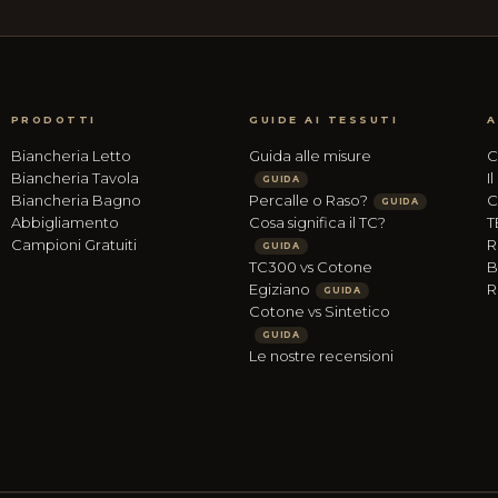
PRODOTTI
GUIDE AI TESSUTI
A
Biancheria Letto
Guida alle misure
C
Biancheria Tavola
I
GUIDA
Biancheria Bagno
Percalle o Raso?
C
GUIDA
Abbigliamento
Cosa significa il TC?
T
Campioni Gratuiti
R
GUIDA
TC300 vs Cotone
B
Egiziano
R
GUIDA
Cotone vs Sintetico
GUIDA
Le nostre recensioni