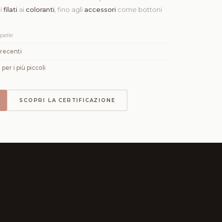
ai
filati
ai
coloranti
, fino agli
accessori
come bottoni
pelle
 recenti
per i più piccoli
SCOPRI LA CERTIFICAZIONE