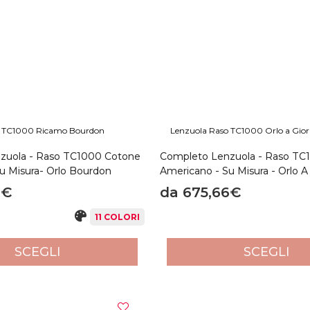
n meticoloso processo di lavorazione, prima di essere spediti veng
.
 della qualità e della lusso per la tua biancheria da letto, perc
rà una notte riposante e salutare.
Non esitare, scegli la qualità e i
o TC1000 Ricamo Bourdon
Lenzuola Raso TC1000 Orlo a Gio
zuola - Raso TC1000 Cotone
Completo Lenzuola - Raso TC
u Misura- Orlo Bourdon
Americano - Su Misura - Orlo A
6€
da 675,66€
11 COLORI
SCEGLI
SCEGLI