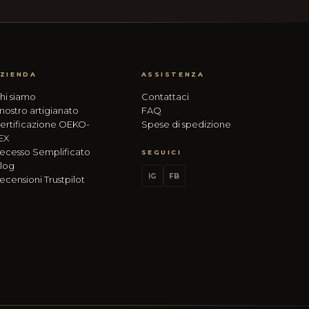
ZIENDA
ASSISTENZA
hi siamo
Contattaci
l nostro artigianato
FAQ
ertificazione OEKO-
Spese di spedizione
EX
ecesso Semplificato
SEGUICI
log
IG
FB
ecensioni Trustpilot