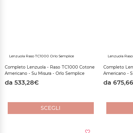
Tutti i capi di Purocotone.it sono realizzati a mano seguendo u
cotone realizzate con gli scarti della produzione dei capi stessi
In conclusione, il Raso di Cotone Americano TC1000 è il massimo
durata,
ma anche perché è un tessuto naturale che
ti garanti
Raso di Cotone Americano TC1000 su Purocotone.it.
Lenzuola Raso TC1000 Orlo Semplice
Lenzuola Ras
Completo Lenzuola - Raso TC1000 Cotone
Completo Len
Americano - Su Misura - Orlo Semplice
Americano - S
da 533,28€
da 675,6
SCEGLI