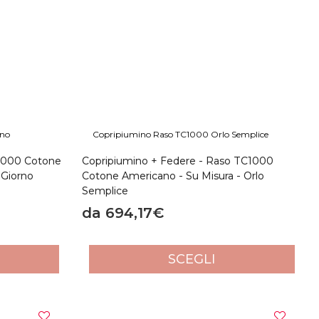
ono accuratamente stirati ed inseriti in delle confezioni in
hé offre una combinazione unica di
resistenza, morbidezza e
l lusso che ti meriti e acquista subito il tuo set di lenzuola in
rno
Copripiumino Raso TC1000 Orlo Semplice
1000 Cotone
Copripiumino + Federe - Raso TC1000
 Giorno
Cotone Americano - Su Misura - Orlo
Semplice
da 694,17€
SCEGLI