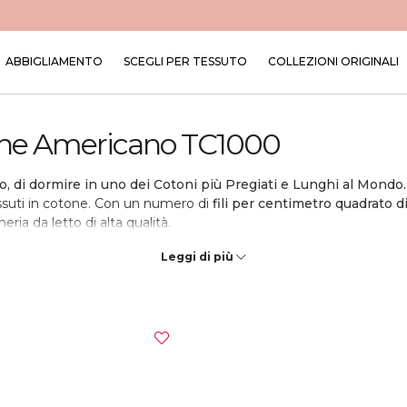
ABBIGLIAMENTO
SCEGLI PER TESSUTO
COLLEZIONI ORIGINALI
tone Americano TC1000
so, di dormire in uno dei Cotoni più Pregiati e Lunghi al Mond
ssuti in cotone. Con un numero di
fili per centimetro quadrato d
ria da letto di alta qualità.
ato solo in una piccola area del Paese
, in cui le condizioni
clima
Leggi di più
esistenza, morbidezza e durata, e queste caratteristiche sono st
stente alle pieghe e al restringimento, il che lo rende ideale per
de ideale per chi ha problemi di pelle o allergie.
e ai dettagli, dal
taglio manuale in dritto filo,
alla cucitura con 
così maggiore resistenza al capo finito.