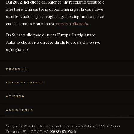
Dal 2002, nel cuore del Salento, intrecciamo tessuto e
mestiere. Una sartoria di biancheria per la casa dove
ogni lenzuolo, ogni tovaglia, ogni asciugamano nasce
cucito a mano e su misura,
un pezzo alla volta
.
Da Surano alle case di tutta Europa: l'artigianato
italiano che arriva diretto da chi lo crea a chi lo vive
ogni giorno.
PRODOTTI
Biancheria Letto
GUIDE AI TESSUTI
Biancheria Tavola
Biancheria Bagno
Guida alle misure
GUIDA
Abbigliamento
AZIENDA
Percalle o Raso?
GUIDA
Campioni Gratuiti
Cosa significa il TC?
GUIDA
Chi siamo
TC300 vs Cotone Egiziano
ASSISTENZA
GUIDA
Il nostro artigianato
Cotone vs Sintetico
GUIDA
Certificazione OEKO-TEX
Contattaci
Le nostre recensioni
Recesso Semplificato
FAQ
Copyright ©
2026
Purocotone.it s.r.l.s. · S.S. 275 km. 12,500 · 73030
Blog
Spese di spedizione
Surano (LE) · C.F. / P.IVA
05027870756