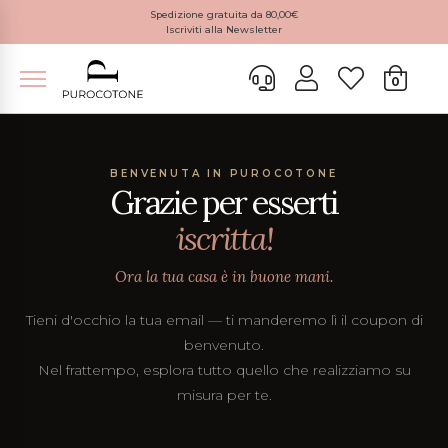
Spedizione gratuita da 80,00€
Iscriviti alla Newsletter
0
BENVENUTA IN PUROCOTONE
Grazie per esserti
iscritta!
Ora la tua casa è in buone mani.
Tieni d'occhio la tua email — ti manderemo lì il coupon di
benvenuto.
Nel frattempo, esplora tutto quello che realizziamo su
misura per te.