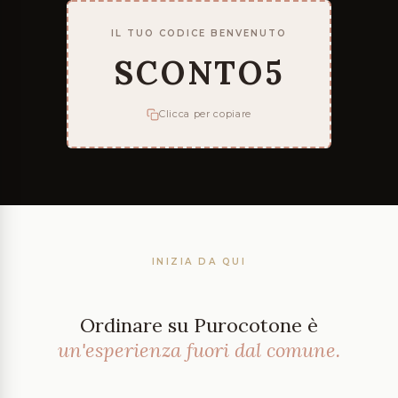
IL TUO CODICE BENVENUTO
SCONTO5
Clicca per copiare
INIZIA DA QUI
Ordinare su Purocotone è
un'esperienza fuori dal comune.