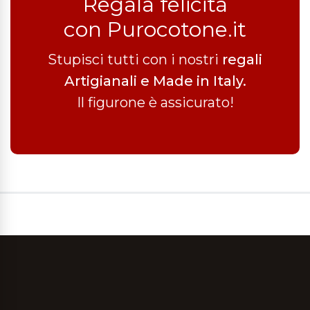
Regala felicità
con Purocotone.it
Stupisci tutti con i nostri
regali
Artigianali e Made in Italy.
Il figurone è assicurato!